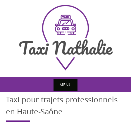
Skip
to
content
MENU
Skip
Taxi pour trajets professionnels
to
en Haute-Saône
content